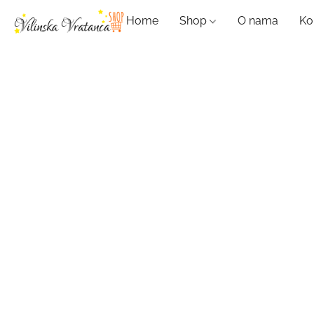
Home
Shop
O nama
Ko